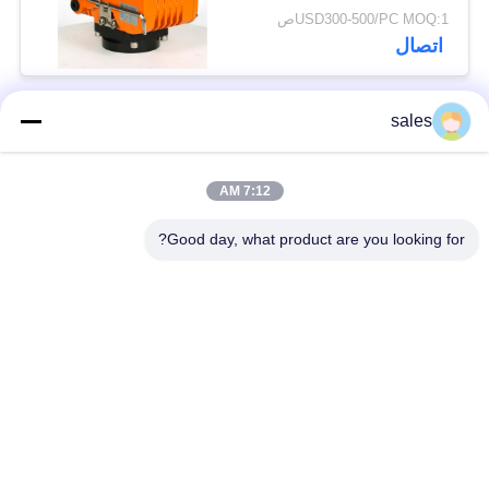
USD300-500/PC MOQ:1ص
اتصال
sales
فئات شعبية
جميع
7:12 AM
المحرك ربع دورة
محرك متعدد الدورات
Good day, what product are you looking for?
محرك كهربائي مضاد
جهاز التشغيل الكهربائي
للانفجار
الذكي
المحرك الكهربائي
جهاز التشغيل المدمج
الآمن من الفشل
صمام الفراشة
صمام الكرة الكهربائي
الكهربائي