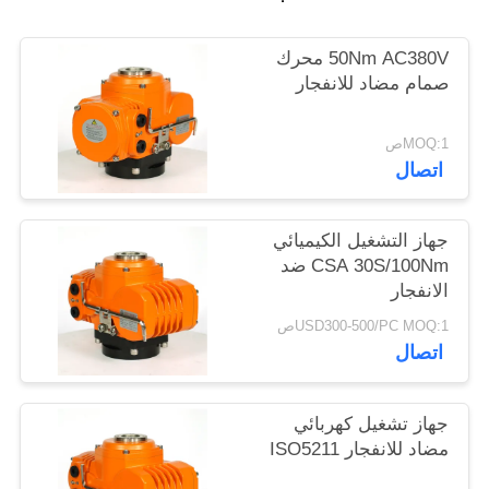
中
50Nm AC380V محرك
文
صمام مضاد للانفجار
官
MOQ:1ص
网
اتصال
خريطة
جهاز التشغيل الكيميائي
CSA 30S/100Nm ضد
الموقع
الانفجار
USD300-500/PC MOQ:1ص
PRIVACY
اتصال
POLICY
جهاز تشغيل كهربائي
مضاد للانفجار ISO5211