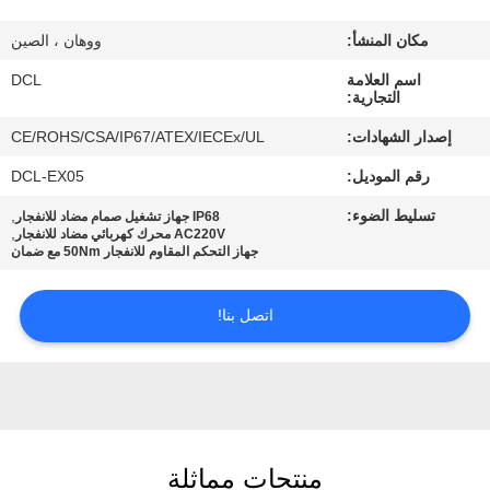
مكان المنشأ:
ووهان ، الصين
جولة
اسم العلامة
DCL
في
التجارية:
المعمل
إصدار الشهادات:
CE/ROHS/CSA/IP67/ATEX/IECEx/UL
رقم الموديل:
DCL-EX05
مراقبة
تسليط الضوء:
,
IP68 جهاز تشغيل صمام مضاد للانفجار
الجودة
,
AC220V محرك كهربائي مضاد للانفجار
جهاز التحكم المقاوم للانفجار 50Nm مع ضمان
اتصل
اتصل بنا!
بنا
اطلب
اقتباس
منتجات مماثلة