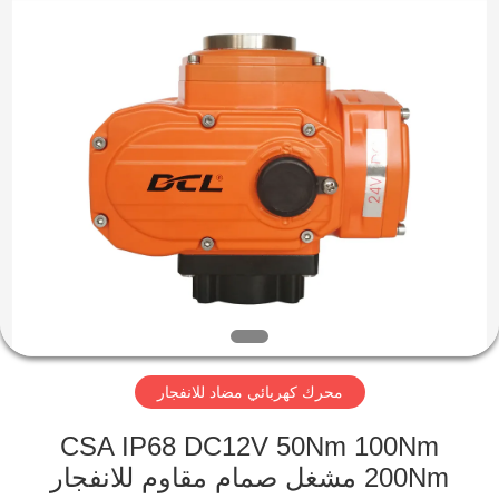
2026
Dynamic
Corporation
Limited.
All
Rights
Reserved.
الصفحة
الرئيسية
منتجات
عرض
الواقع
الافتراضي
محرك كهربائي مضاد للانفجار
معلومات
CSA IP68 DC12V 50Nm 100Nm
200Nm مشغل صمام مقاوم للانفجار
عنا