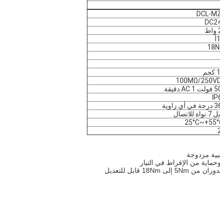
DCL-M
DC2
ط
أ
18
جم
100MΩ/250V
AC  دقيقة
IP
ي أي زاوية
واة للاتصال
ماية من الإفراط في التيار
 قابل للتعديل