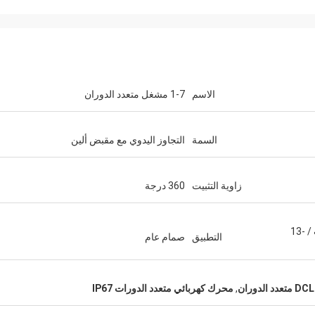
الاسم
1-7 مشغل متعدد الدوران
السمة
التجاوز اليدوي مع مقبض ألين
زاوية التثبيت
360 درجة
-25 درجة فهرنهايت ~ + 55 درجة فهرنهايت / -13
التطبيق
صمام عام
,
محرك كهربائي متعدد الدورات IP67