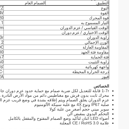
التطبيق:
الصمام العام
النوع
ZZ
القوة
4V
قوة المحرك
20 وا
التيار المسموح به
1.1
الوقت القياسي / عزم الدوران
Nm
الوقت الاختياري / عزم دوران
زاوية الدوران
3r
الوزن الإجمالي
1.2 ك
المقاومة العازلة
DC
مقاومة فئة الجهد
500 فولت 1
فئة الحماية
67
زاوية التثبيت
360 درجة ف
واجهة كهربائية
كابل 7 ن
درجة الحرارة المحيطة
-25°C~+55°C
فيوز
2A
الخصائص
1-7r قابلة للتعديل لكل ضربة صمام مع حماية حدود عزم دوران جانبية مزدوجة
محرك ثابت بدون فرش مع مغناطيس دائم من مواد الأرض النادرة وح
عزم الدوران يغلق الصمام ويتم إغلاقه بشدة في وضع قريب عزم الدوران من 5Nm إلى 18Nm
صلبة IP67 ونوع 4X مع علبة سبيكة الألومنيوم
سوبر ميني حجم أصغر من علبة كولا
التحكم اليدوي بمقبض آلن
أضواء LED اثنان لتأكيد وضع الصمام المفتوح والمقفل بالكامل
علامة CE / RoHS 3.0 المعلنة