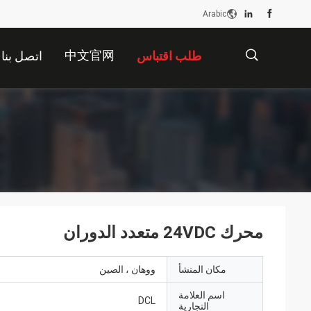
Arabic
中文官网
طلب اقتباس
اتصل بنا
描
述
محرك 24VDC متعدد الدوران
مكان المنشأ
ووهان ، الصين
اسم العلامة
DCL
التجارية