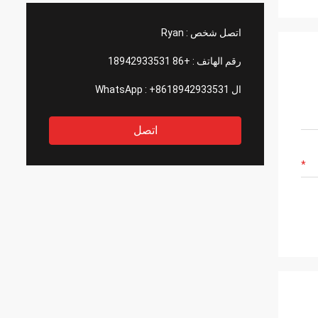
اتصل شخص :
Ryan
رقم الهاتف :
+86 18942933531
ال WhatsApp :
+8618942933531
اتصل