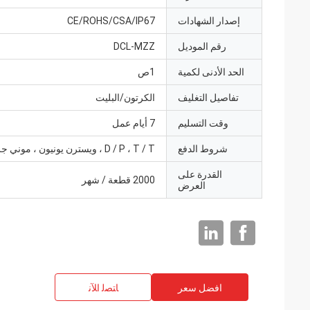
إصدار الشهادات
CE/ROHS/CSA/IP67
رقم الموديل
DCL-MZZ
الحد الأدنى لكمية
1ص
تفاصيل التغليف
الكرتون/البليت
وقت التسليم
7 أيام عمل
شروط الدفع
D / P ، T / T ، ويسترن يونيون ، موني جرام
القدرة على
2000 قطعة / شهر
العرض
افضل سعر
ﺎﺘﺼﻟ ﺍﻶﻧ