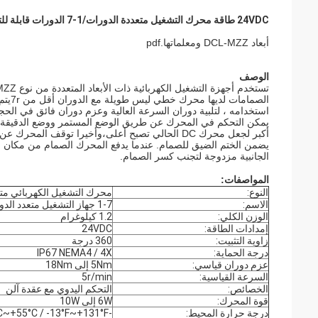
24VDC طاقة محرك التشغيل متعددة الدورات/1-7 الدورات قابلة للتعديل
أبعاد DCL-MZZ ومعلماتها.pdf
الوصف
استخدامه ، لتلبية دوران السرعة العالية وعزم دوران فائق في الحجم
يمكن التحكم في المحرك عن طريق الوضع المستمر ووضع الدقيقة. ع
أكبر لجعل محرك DC الحالي تصبح أعلى،وأخيرا توقف 
يضمن الختم الضيق للصمام. عندما يدفع المحرك الصمام من مكان قر
الجانبية مزدوجة لتجنب كسر الصمام.
المواصفات:
النوع:
محرك التشغيل الكهربائي متع
الاسم:
1-7 جهاز التشغيل متعدد الدوران
الوزن الكلي:
1.2 كيلوغرام
إمدادات الطاقة:
24VDC
زاوية التثبيت:
360 درجة
درجة الحماية:
IP67 NEMA4 / 4X
عزم دوران قياسي:
5Nm إلى 18Nm
السرعة القياسية:
5r/min
الخصائص:
التحكم اليدوي مع عقدة آلن
قوة المحرك:
6W إلى 10W
درجة حرارة المحيط:
-25°C~+55°C / -13°F~+131°F