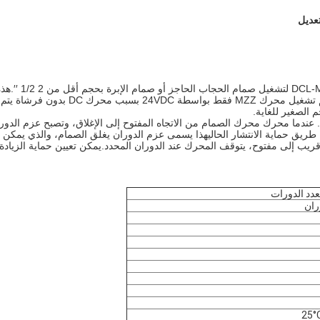
تستخدم أجهزة التشغيل الكهربائية ذات الأبعاد المتعددة من نوع DCL-MZZ لتشغيل صمام الحجاب الحاجز أو صمام الإبرة بح
الصمامات لديها محرك خطي ليس طويلة مع الدوران أقل من 7rيتم تشغيل محرك MZZ فقط بواسطة 24VDC بسبب محرك DC بدون فرشاة يتم
 الصغير للغاية.
ندما محرك محرك الصمام من الاتجاه المفتوح إلى الإغلاق، وتصبح عزم الدور
المحرك عن طريق حماية الانتشار الحاليهذا يسمى عزم الدوران يغلق الصمام، والذي يمكن 
يب إلى مفتوح، يتوقف المحرك عند الدوران المحدد.يمكن تعيين حماية الزيادة
دد الدورات