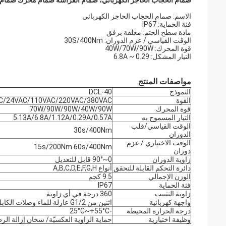
صمام الحجاب الحاجز الكهربائي، صمام الفراشة صمام محرك صمام ال
الاسم:
صمام الحجاب الحاجز الكهربائي
فئة الحماية:
IP67
مادة سطح الختم:
مغلقة برفق
الوقت القياسي / عزم الدوران:
30S/400Nm
قوة المحرك:
40W/70W/90W
التيار المشكل:
0.29 ~ 6.8A
مواصفات المنتج
النموذج
DCL-40
القوة
C/24VAC/110VAC/220VAC/380VAC
قوة المحرك
70W/90W/90W/40W/90W
التيار المسموح به
5.13A/6.8A/1.12A/0.29A/0.57A
الوقت القياسي/قلب
30s/400Nm
الدوران
الوقت الاختياري / عزم
15s/200Nm 60s/400Nm
دوران
زاوية الدوران
0~90° قابل للتعديل
دائرة التحكم القابلة للتحقق
أنواع A,B,C,D,E,F,G,H
الوزن الإجمالي
9.5 كجم
فئة الحماية
IP67
زاوية التثبيت
360 درجة في أي زاوية
واجهة كهربائية
اثنين من G1/2 عازلة للماء وصلات الكابل ، واحدة لخط الطاقة وواحدة لخط الإشارة
درجة الحرارة المحيطة
-25°C~+55°C
وظيفة اختيارية
حماية الزاوية العكسيّة/ سخان إزالة ال