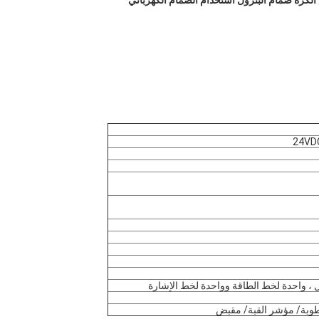
كرة صمام البترول استخدام الصمام الكهربائي
24VD
رطوبة/ مؤشر القبة/ مقبض