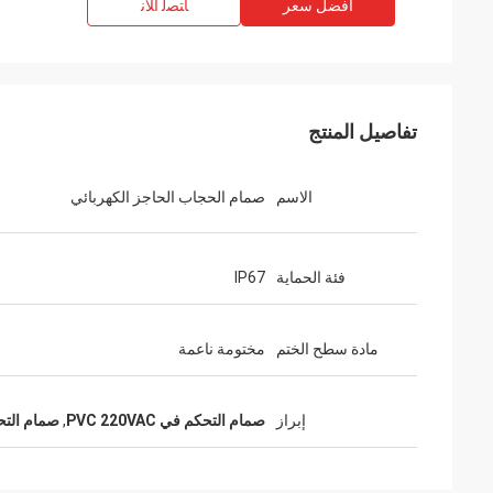
افضل سعر
ﺎﺘﺼﻟ ﺍﻶﻧ
تفاصيل المنتج
الاسم
صمام الحجاب الحاجز الكهربائي
فئة الحماية
IP67
مادة سطح الختم
مختومة ناعمة
إبراز
صمام التحكم في PVC 220VAC
,
صمام التحكم في