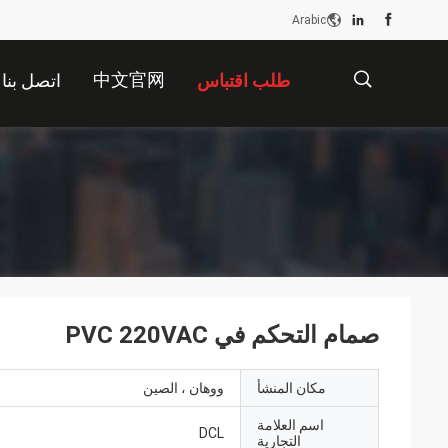
Arabic
中文官网
طلب اقتباس
اتصل بنا
描
述
صمام التحكم في PVC 220VAC
مكان المنشأ
ووهان ، الصين
اسم العلامة
DCL
التجارية