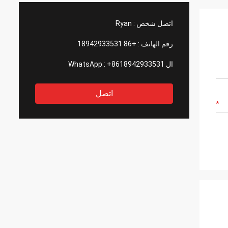
اتصل شخص :
Ryan
رقم الهاتف :
+86 18942933531
ال WhatsApp :
+8618942933531
اتصل