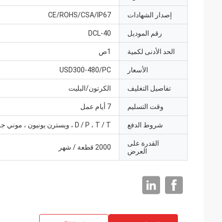
إصدار الشهادات
CE/ROHS/CSA/IP67
رقم الموديل
DCL-40
الحد الأدنى لكمية
1ص
الأسعار
USD300-480/PC
تفاصيل التغليف
الكرتون/البليت
وقت التسليم
7 أيام عمل
شروط الدفع
D / P ، T / T ، ويسترن يونيون ، موني جرام
القدرة على
2000 قطعة / شهر
العرض