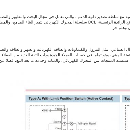
ية مع سلطة تصدير ذاتية الدعم ، والتي تعمل في مجال البحث والتطوير والتصني
وبيع المحركات الكهربائية ،صمام كهربائي ونظام التحكم الآلي لهالمنتج الرائدة الرئيسية، DCL سلسلة المحرك الكهربائي يتميز البناء المدمج، وا
ل وهلم جرا.
 في المجال الصناعي، مثل البترول والكيماويات والطاقة الكهربائية والصهر والطاقة والصي
تمتة للمبنى، وهو تماما في حسنات العملاء الجيدة وذات الثقة.العديد من العملاء
خطوط صناعية مختلفة مع ممارستهم على مر السنين تؤكد أن DCL سلسلة المنتجات من المحرك الكهربائي، والمتانة وخدمة ما بعد البيع، فضلا عن