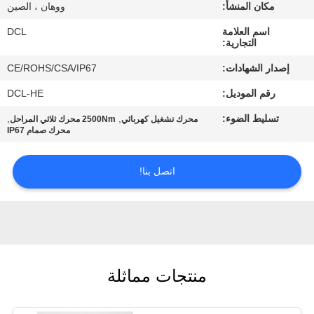
مكان المنشأ:
ووهان ، الصين
جولة
اسم العلامة
DCL
التجارية:
في
إصدار الشهادات:
CE/ROHS/CSA/IP67
المعمل
رقم الموديل:
DCL-HE
تسليط الضوء:
,
,
محرك تشغيل كهربائي
2500Nm محرك ثلاثي المراحل
مراقبة
محرك صمام IP67
الجودة
اتصل بنا!
اتصل
بنا
اطلب
منتجات مماثلة
اقتباس