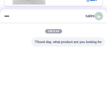
sales
فئات شعبية
جميع
9:44 AM
المحرك ربع دورة
محرك متعدد الدورات
Good day, what product are you looking for?
محرك كهربائي مضاد
جهاز التشغيل الكهربائي
للانفجار
الذكي
المحرك الكهربائي
جهاز التشغيل المدمج
الآمن من الفشل
صمام الفراشة
صمام الكرة الكهربائي
الكهربائي