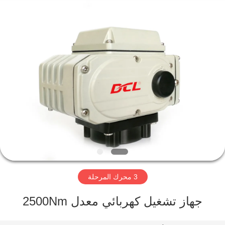
2026
Dynamic
Corporation
Limited.
All
Rights
Reserved.
الصفحة
الرئيسية
منتجات
عرض
الواقع
الافتراضي
3 محرك المرحلة
معلومات
جهاز تشغيل كهربائي معدل 2500Nm
عنا