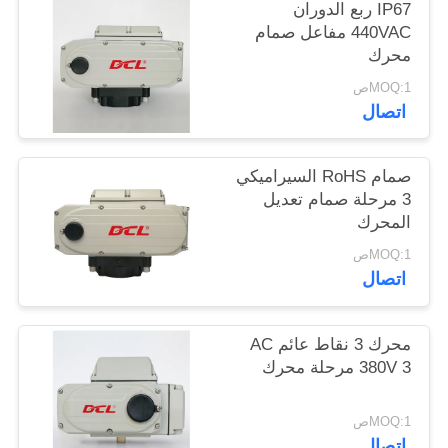
IP67 ربع الدوران
中
440VAC مفاعل صمام
محرك
文
MOQ:1ص
官
اتصال
网
صمام RoHS السيراميكي
3 مرحلة صمام تعديل
خريطة
المحرك
الموقع
MOQ:1ص
اتصال
PRIVACY
POLICY
محرك 3 نقاط عائم AC
380V 3 مرحلة محرك
MOQ:1ص
اتصال