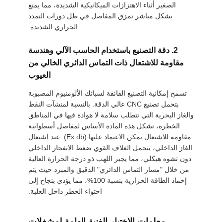
الصغير أثناء الاهتزازات الميكانيكية الشديدة، مما يمنع
بشكل مباشر تمزق المفاصل في ظل دورات التمدد
الحراري الشديدة.
2. دقة التصنيع باستخدام الحاسب الآلي وهندسة
مقاومة للاشتعال ذات التماس الدائري الخالي من
العيوب
تسمح إمكانية التصنيع الفائقة لسبائك الألومنيوم المصبوبة
بتحمل تصنيع CNC عالي الدقة. بالنسبة لمنشآت النفط
والغاز البحرية التي تتطلب سلامة لا هوادة فيها في المناطق
الخطرة، تشكل هذه المادة الأساس لمفاصل أسطوانية
مقاومة للاشتعال يمكن الاعتماد عليها (Ex db). عند اشتعال
الغاز الداخلي، يتحمل الغلاف القوي ضغط الانفجار الداخلي
دون تشوه هيكلي، مما يجبر اللهب ذو درجة الحرارة العالية
من خلال "مسار التماس الدائري" الدقيق والمبرد حيث يتم
إخماد الطاقة الحرارية بنسبة 100%، مما يؤدي بنجاح إلى
احتواء الخطر داخل العلبة.
معلمات الاختيار الفنية الهامة لمشغلات