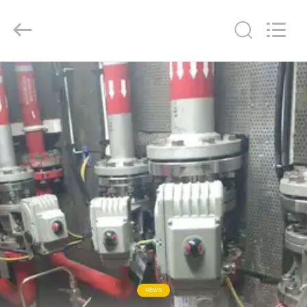
2026
Dynamic
Corporation
Limited.
All
Rights
Reserved.
الصفحة
الرئيسية
منتجات
عرض
الواقع
الافتراضي
معلومات
NEWS
عنا