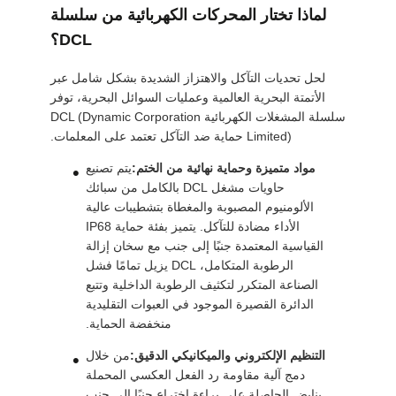
لماذا تختار المحركات الكهربائية من سلسلة
DCL؟
لحل تحديات التآكل والاهتزاز الشديدة بشكل شامل عبر
الأتمتة البحرية العالمية وعمليات السوائل البحرية، توفر
سلسلة المشغلات الكهربائية DCL (Dynamic Corporation
Limited) حماية ضد التآكل تعتمد على المعلمات.
مواد متميزة وحماية نهائية من الختم:
يتم تصنيع
حاويات مشغل DCL بالكامل من سبائك
الألومنيوم المصبوبة والمغطاة بتشطيبات عالية
الأداء مضادة للتآكل. يتميز بفئة حماية IP68
القياسية المعتمدة جنبًا إلى جنب مع سخان إزالة
الرطوبة المتكامل، DCL يزيل تمامًا فشل
الصناعة المتكرر لتكثيف الرطوبة الداخلية وتتبع
الدائرة القصيرة الموجود في العبوات التقليدية
منخفضة الحماية.
التنظيم الإلكتروني والميكانيكي الدقيق:
من خلال
دمج آلية مقاومة رد الفعل العكسي المحملة
بنابض الحاصلة على براءة اختراع جنبًا إلى جنب