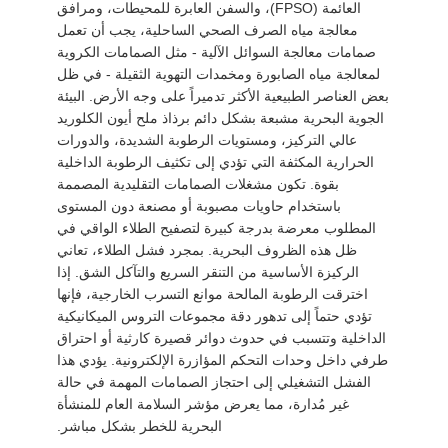
العائمة (FPSO)، والسفن العابرة للمحيطات، ومرافق
中
معالجة مياه الصرف الصحي الساحلية، يجب أن تعمل
صمامات معالجة السوائل الآلية - مثل الصمامات الكروية
文
لمعالجة مياه الصابورة ومخمدات التهوية الثقيلة - في ظل
بعض العناصر الطبيعية الأكثر تدميراً على وجه الأرض. البيئة
官
الجوية البحرية مشبعة بشكل دائم برذاذ ملح أيون الكلوريد
عالي التركيز، ومستويات الرطوبة الشديدة، والدورات
网
الحرارية المكثفة التي تؤدي إلى تكثيف الرطوبة الداخلية
بقوة. تكون مشغلات الصمامات التقليدية المصممة
باستخدام حاويات مصبوبة أو مصنعة دون المستوى
خريطة
المطلوب معرضة بدرجة كبيرة لتصفيح الطلاء الواقي في
الموقع
ظل هذه الظروف البحرية. بمجرد فشل الطلاء، تعاني
الركيزة الأساسية من التنقر السريع والتآكل الشق. إذا
اخترقت الرطوبة المالحة موانع التسرب الخارجية، فإنها
PRIVACY
تؤدي حتماً إلى تدهور دقة مجموعات التروس الميكانيكية
الداخلية وتتسبب في حدوث دوائر قصيرة كارثية أو احتراق
POLICY
طرفي داخل وحدات التحكم المؤازرة الإلكترونية. يؤدي هذا
الفشل التشغيلي إلى احتجاز الصمامات المهمة في حالة
غير مُدارة، مما يعرض مؤشر السلامة العام للمنشأة
البحرية للخطر بشكل مباشر.