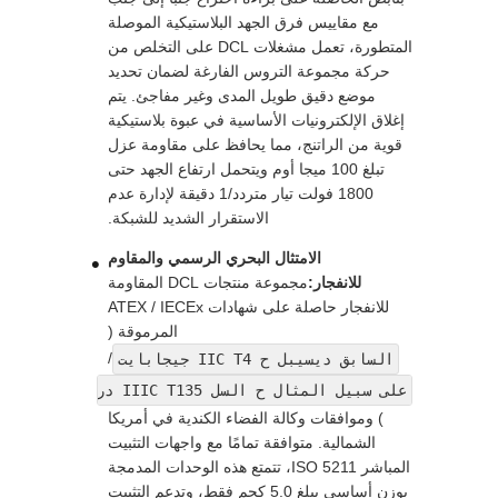
مع مقاييس فرق الجهد البلاستيكية الموصلة
المتطورة، تعمل مشغلات DCL على التخلص من
حركة مجموعة التروس الفارغة لضمان تحديد
موضع دقيق طويل المدى وغير مفاجئ. يتم
إغلاق الإلكترونيات الأساسية في عبوة بلاستيكية
قوية من الراتنج، مما يحافظ على مقاومة عزل
تبلغ 100 ميجا أوم ويتحمل ارتفاع الجهد حتى
1800 فولت تيار متردد/1 دقيقة لإدارة عدم
الاستقرار الشديد للشبكة.
الامتثال البحري الرسمي والمقاوم
للانفجار:
مجموعة منتجات DCL المقاومة
للانفجار حاصلة على شهادات ATEX / IECEx
المرموقة (
/
السابق ديسيبل ح IIC T4 جيجابايت
على سبيل المثال ح السل IIIC T135 درجة مئوية ديسيبل
) وموافقات وكالة الفضاء الكندية في أمريكا
الشمالية. متوافقة تمامًا مع واجهات التثبيت
المباشر ISO 5211، تتمتع هذه الوحدات المدمجة
بوزن أساسي يبلغ 5.0 كجم فقط، وتدعم التثبيت