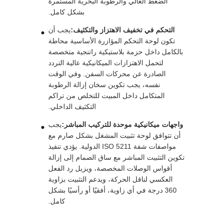
الضغط العالي والرطوبة البحرية المستمرة
بشكل كامل.
التحكم في تخفيف الاهتزاز والتكثيف:
يجب أن
تكون لوحة التحكم المؤازرة الأساسية محاطة
بالكامل داخل حزمة بلاستيكية راتنجية متخصصة
لتحمل الاهتزازات الميكانيكية عالية التردد
الصادرة عن محركات السفن. وفي الوقت
نفسه، يجب تكوين سخان إزالة الرطوبة
المتكامل داخل المبيت للتخلص من تراكم
التكثيف الداخلي.
واجهات ميكانيكية موحدة للتركيب المباشر:
يجب
أن تتوافق لوحة تثبيت المشغل بشكل صارم مع
مواصفات شفة ISO 5211 الدولية. يؤدي تنفيذ
تكوين التثبيت المباشر مع ساق الصمام إلى إزالة
أقواس الوصلات المخصصة، ويزيل رد الفعل
العكسي لناقل الحركة، ويدعم التثبيت بزاوية
360 درجة في أي زاوية، أفقيًا أو رأسيًا بشكل
كامل.