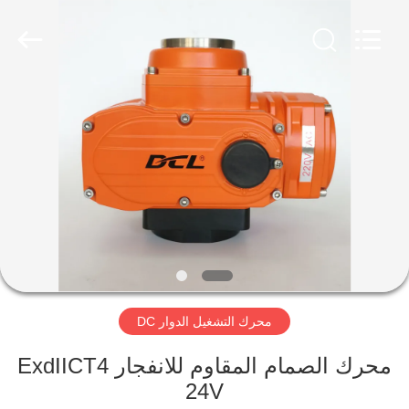
2026
Dynamic
Corporation
Limited.
All
Rights
Reserved.
الصفحة
الرئيسية
منتجات
عرض
الواقع
الافتراضي
محرك التشغيل الدوار DC
معلومات
محرك الصمام المقاوم للانفجار ExdIICT4
24V
عنا