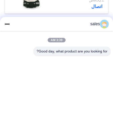
MOQ:1ص
اتصال
sales
فئات شعبية
جميع
3:39 AM
المحرك ربع دورة
محرك متعدد الدورات
Good day, what product are you looking for?
محرك كهربائي مضاد
جهاز التشغيل الكهربائي
للانفجار
الذكي
المحرك الكهربائي
جهاز التشغيل المدمج
الآمن من الفشل
صمام الفراشة
صمام الكرة الكهربائي
الكهربائي