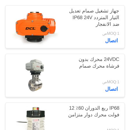
中
جهاز تشغيل صمام تعديل
التيار المتردد IP68 24V
文
ضد الانفجار
官
MOQ:1ص
اتصال
网
24VDC محرك بدون
خريطة
فرشاة محرك صمام
الموقع
MOQ:1ص
اتصال
PRIVACY
POLICY
IP68 ربع الدوران 60٪ 12
فولت محرك دوار متزامن