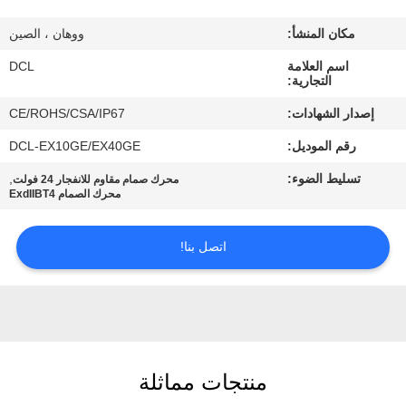
مكان المنشأ:
ووهان ، الصين
جولة
اسم العلامة
DCL
في
التجارية:
المعمل
إصدار الشهادات:
CE/ROHS/CSA/IP67
رقم الموديل:
DCL-EX10GE/EX40GE
مراقبة
تسليط الضوء:
,
محرك صمام مقاوم للانفجار 24 فولت
الجودة
محرك الصمام ExdIIBT4
اتصل
اتصل بنا!
بنا
اطلب
اقتباس
منتجات مماثلة